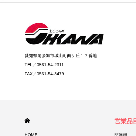
愛知県尾張旭市城山町向ケ丘１７番地
TEL／0561-54-2311
FAX／0561-54-3479
HOME
営業品
HOME
防護柵